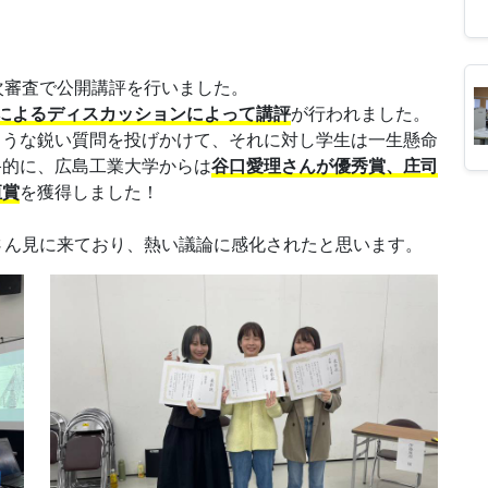
次審査で公開講評を行いました。
によるディスカッションによって講評
が行われました。
ような鋭い質問を投げかけて、それに対し学生は一生懸命
終的に、広島工業大学からは
谷口愛理さんが優秀賞、庄司
恒賞
を獲得しました！
さん見に来ており、熱い議論に感化されたと思います。