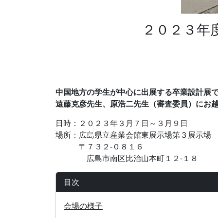
２０２３年
中国地方の学生が中心に出展する卒業設計展
遠藤克彦先生、原浩二先生（審査委員）にお
日時：２０２３年３月７日～３月９日
場所：広島県立産業会館東展示場第３展示場
〒７３２-０８１６
広島市南区比治山本町１２-１８
目次
会場の様子