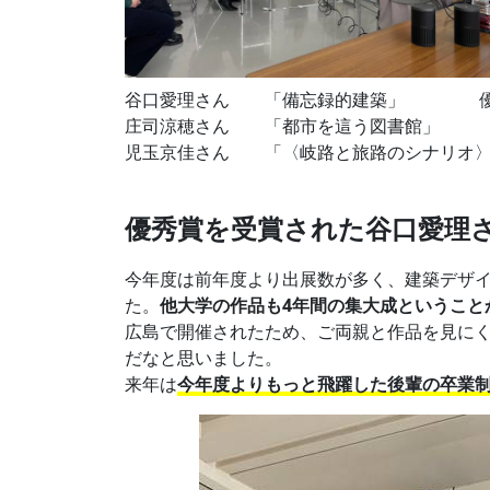
谷口愛理さん 「備忘録的建築」 優
庄司涼穂さん 「都市を這う図書館」 
児玉京佳さん 「〈岐路と旅路のシナリオ〉
優秀賞を受賞された谷口愛理
今年度は前年度より出展数が多く、建築デザ
た。
他大学の作品も4年間の集大成ということ
広島で開催されたため、ご両親と作品を見に
だなと思いました。
来年は
今年度よりもっと飛躍した後輩の卒業