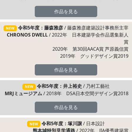
作品を見る
令和5年度：藤森雅彦
/ 藤森雅彦建築設計事務所主宰
NEW
CHRONOS DWELL
/ 2022年 日本建築学会作品選集新人
賞
2020年 第30回AACA賞 芦原義信賞
2019年 グッドデザイン賞2019
作品を見る
令和5年度：井上裕史
/ 乃村工藝社
NEW
MRJミュージアム
/ 2018年 DSA日本空間デザイン賞2018
作品を見る
令和5年度：塚川譲
/ 日本設計
NEW
熊本城特別見学通路
/ 2022年 JIA優秀建築賞