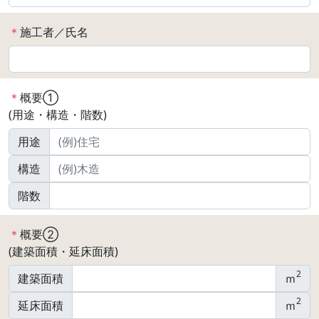
＊
施工者／氏名
＊
概要①
(用途・構造・階数)
用途
構造
階数
＊
概要②
(建築面積・延床面積)
2
建築面積
ｍ
2
延床面積
ｍ