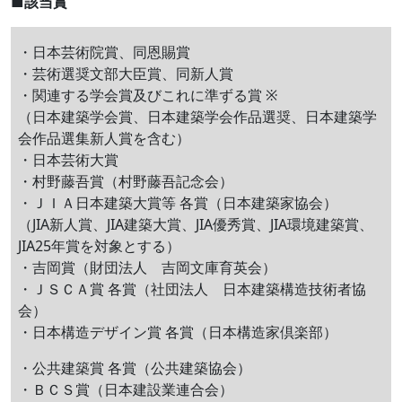
■該当賞
・日本芸術院賞、同恩賜賞
・芸術選奨文部大臣賞、同新人賞
・関連する学会賞及びこれに準ずる賞 ※
（日本建築学会賞、日本建築学会作品選奨、日本建築学
会作品選集新人賞を含む）
・日本芸術大賞
・村野藤吾賞（村野藤吾記念会）
・ＪＩＡ日本建築大賞等 各賞（日本建築家協会）
（JIA新人賞、JIA建築大賞、JIA優秀賞、JIA環境建築賞、
JIA25年賞を対象とする）
・吉岡賞（財団法人 吉岡文庫育英会）
・ＪＳＣＡ賞 各賞（社団法人 日本建築構造技術者協
会）
・日本構造デザイン賞 各賞（日本構造家倶楽部）
・公共建築賞 各賞（公共建築協会）
・ＢＣＳ賞（日本建設業連合会）