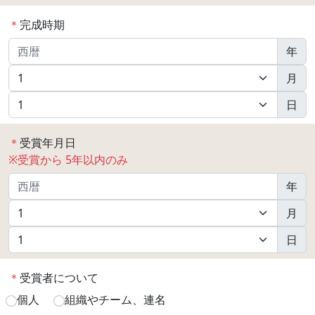
＊
完成時期
年
月
日
＊
受賞年月日
※受賞から 5年以内のみ
年
月
日
＊
受賞者について
個人
組織やチーム、連名