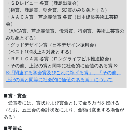
・ＳＤレビュー 各賞（鹿島出版会）
（槇賞、鹿島賞、朝倉賞、SD賞のみ対象とする）
・ＡＡＣＡ賞・芦原義信賞 各賞（日本建築美術工芸協
会）
（AACA賞、芦原義信賞、優秀賞、特別賞、美術工芸賞の
み対象とする）
・グッドデザイン賞（日本デザイン振興会）
（ベスト100以上を対象とする）
・ＢＥＬＣＡ賞 各賞（ロングライフビル推進協会）
・その他、上記の賞と同等に社会的に価値のある賞 ※
※「関連する学会賞及びこれに準ずる賞」、「その他、
上記の賞と同等に社会的に価値のある賞」について
■賞・賞金
受賞者には、賞状および賞金として金５万円を授ける
（なお、五三会の会計状況により、金額は変更する場合が
ある）
■受賞式