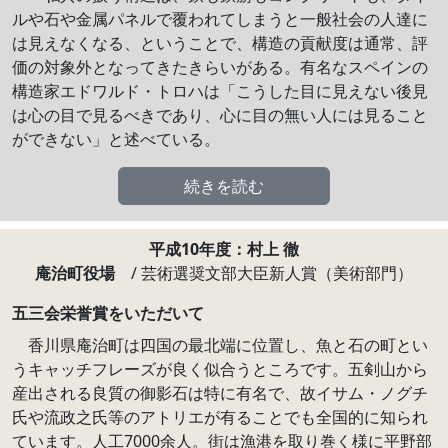
ルや石や金属パネルで覆われてしまうと一般社会の人達に
は見えなくなる、ということで、構造の貢献度は通常、評
価の対象外となってきたきらいがある。有名なスペインの
構造家エドワルド・トロハは「こうした目に見えない後見
は心の目で見るべきであり、心に目の無い人には見ること
ができない」と述べている。
続きを読む
平成10年度：村上 徹
庵治町役場
/ 芸術選奨文部大臣新人賞（美術部門）
五三会栄誉賞をいただいて
香川県庵治町は四国の最北端に位置し、魚と石の町とい
うキャッチフレーズが良く似合うところです。五剣山から
産出される良質の御影石は特に有名で、故イサム・ノグチ
氏や流政之氏等のアトリエが有ることでも全国的に知られ
ています。人工7000余人。街は漁港を取り巻く様に平野部