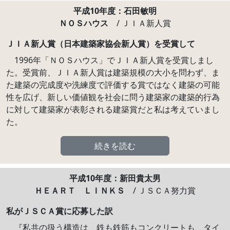
平成10年度：石田敏明
ＮＯＳハウス
/ ＪＩＡ新人賞
ＪＩＡ新人賞（日本建築家協会新人賞）を受賞して
1996年「ＮＯＳハウス」でＪＩＡ新人賞を受賞しまし
た。受賞前、ＪＩＡ新人賞は建築規模の大小を問わず、ま
た建築の完成度や洗練度で評価する賞ではなく建築の可能
性を広げ、新しい価値観を社会に問う建築家の建築的行為
に対して建築家が表彰される建築賞だと私は考えていまし
た。
続きを読む
平成10年度：新田貴太男
ＨＥＡＲＴ ＬＩＮＫＳ
/ ＪＳＣＡ努力賞
私がＪＳＣＡ賞に応募した訳
『私共の扱う構造は、鉄も鉄筋もコンクリートも、タイ