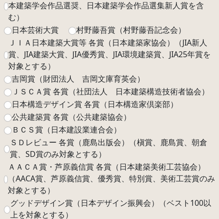
本建築学会作品選奨、日本建築学会作品選集新人賞を含
む）
日本芸術大賞
村野藤吾賞（村野藤吾記念会）
ＪＩＡ日本建築大賞等 各賞（日本建築家協会）（JIA新人
賞、JIA建築大賞、JIA優秀賞、JIA環境建築賞、JIA25年賞を
対象とする）
吉岡賞（財団法人 吉岡文庫育英会）
ＪＳＣＡ賞 各賞（社団法人 日本建築構造技術者協会）
日本構造デザイン賞 各賞（日本構造家倶楽部）
公共建築賞 各賞（公共建築協会）
ＢＣＳ賞（日本建設業連合会）
ＳＤレビュー 各賞（鹿島出版会）（槇賞、鹿島賞、朝倉
賞、SD賞のみ対象とする）
ＡＡＣＡ賞・芦原義信賞 各賞（日本建築美術工芸協会）
（AACA賞、芦原義信賞、優秀賞、特別賞、美術工芸賞のみ
対象とする）
グッドデザイン賞（日本デザイン振興会）（ベスト100以
上を対象とする）