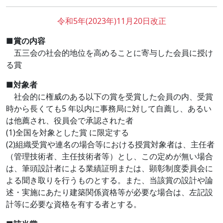
令和5年(2023年)11月20日改正
■賞の内容
五三会の社会的地位を高めることに寄与した会員に授け
る賞
■対象者
社会的に権威のある以下の賞を受賞した会員の内、受賞
時から長くても5 年以内に事務局に対して自薦し、あるい
は他薦され、役員会で承認された者
(1)全国を対象とした賞 に限定する
(2)組織受賞や連名の場合等における授賞対象者は、主任者
（管理技術者、主任技術者等）とし、この定めが無い場合
は、筆頭設計者による業績証明または、顕彰制度委員会に
よる聞き取りを行うものとする。また、当該賞の設計や論
述・実施にあたり建築関係資格等が必要な場合は、左記設
計等に必要な資格を有する者とする。