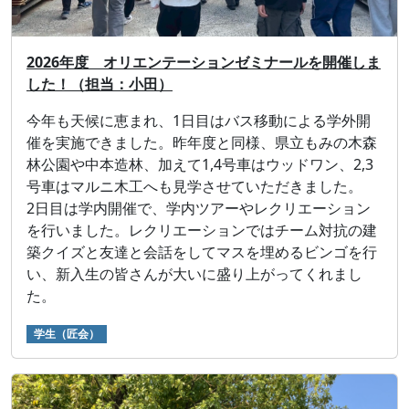
2026年度 オリエンテーションゼミナールを開催しま
した！（担当：小田）
今年も天候に恵まれ、1日目はバス移動による学外開
催を実施できました。昨年度と同様、県立もみの木森
林公園や中本造林、加えて1,4号車はウッドワン、2,3
号車はマルニ木工へも見学させていただきました。
2日目は学内開催で、学内ツアーやレクリエーション
を行いました。レクリエーションではチーム対抗の建
築クイズと友達と会話をしてマスを埋めるビンゴを行
い、新入生の皆さんが大いに盛り上がってくれまし
た。
学生（匠会）