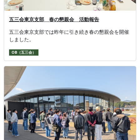
五三会東京⽀部 春の懇親会 活動報告
五三会東京⽀部では昨年に引き続き春の懇親会を開催
しました。
OB（五三会）