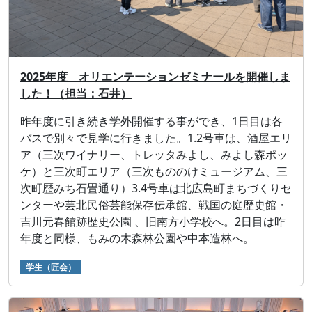
2025年度 オリエンテーションゼミナールを開催しま
した！（担当：石井）
昨年度に引き続き学外開催する事ができ、1日目は各
バスで別々で見学に行きました。1.2号車は、酒屋エリ
ア（三次ワイナリー、トレッタみよし、みよし森ポッ
ケ）と三次町エリア（三次もののけミュージアム、三
次町歴みち石畳通り）3.4号車は北広島町まちづくりセ
ンターや芸北民俗芸能保存伝承館、戦国の庭歴史館・
吉川元春館跡歴史公園 、旧南方小学校へ。2日目は昨
年度と同様、もみの木森林公園や中本造林へ。
学生（匠会）