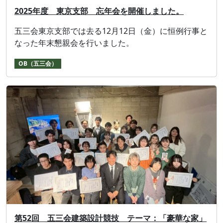
2025年度 東京支部 忘年会を開催しました。
五三会東京⽀部では去る12⽉12⽇（⾦）に恒例⾏事と
なった年末懇親会を⾏いました。
OB（五三会）
第52回 五三会建築設計競技 テーマ：「豪華な家」