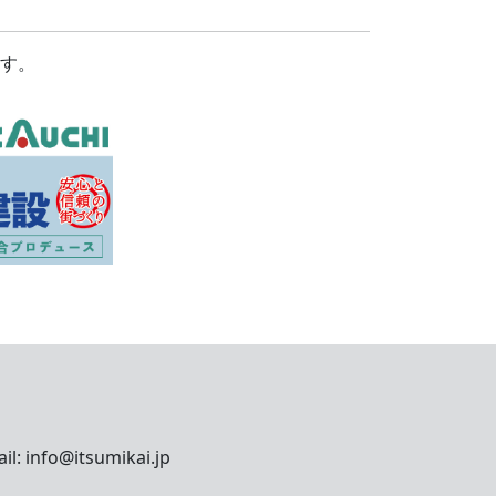
す。
fo@itsumikai.jp