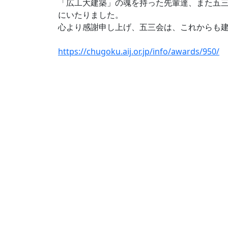
「広工大建築」の魂を持った先輩達、また五
にいたりました。
心より感謝申し上げ、五三会は、これからも
https://chugoku.aij.or.jp/info/awards/950/