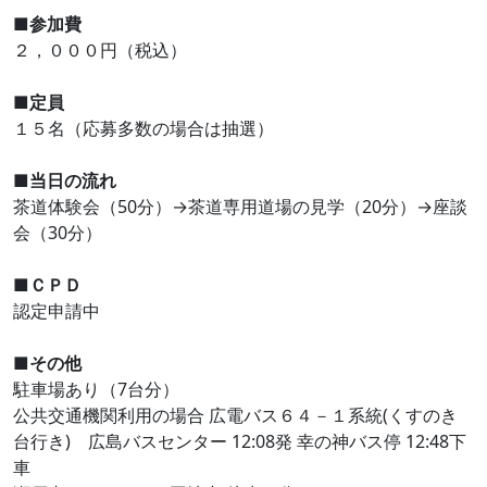
■参加費
２，０００円（税込）
■定員
１５名（応募多数の場合は抽選）
■当日の流れ
茶道体験会（50分）→茶道専用道場の見学（20分）→座談
会（30分）
■ＣＰＤ
認定申請中
■その他
駐車場あり（7台分）
公共交通機関利用の場合 広電バス６４－１系統(くすのき
台行き) 広島バスセンター 12:08発 幸の神バス停 12:48下
車