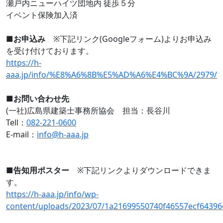
瀬戸内ニューハイツ団地内 徒歩５分
イベント保険加入済
■お申込み
※下記リンク(Googleフォーム)よりお申込み
を受け付けております。
https://h-
aaa.jp/info/%E8%A6%8B%E5%AD%A6%E4%BC%9A/2979/
■お問い合わせ先
(一社)広島県建築士事務所協会 担当：長谷川
Tell：
082-221-0600
E-mail：
info@h-aaa.jp
■告知用ポスター
※下記リンクよりダウンロードできま
す。
https://h-aaa.jp/info/wp-
content/uploads/2023/07/1a21699550740f46557ecf64396c