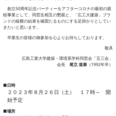
創立50周年記念パーティーをアフターコロナの最初の親
睦事業として、同窓生相互の懇親と、「広工大建築」ブラ
ンドの縦横の結束を確固たるものにする足掛かりとしてい
きたいと思います。
卒業生の皆様の御参加を心よりお待ちしております。
敬具
広島工業大学建築・環境系学科同窓会「五三会」
会長
尾立 道泰
（1992年卒）
■日時
２０２３年８月２６日（土） １７時～ 開
始予定
■場所