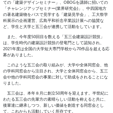
ての「建築デザインセミナー」、OBOGを講師に招いての
「チャレンジアップセミナー(業界研究会)」、中四国地方
の著名建築物をバスで見学する「建築見学会」、工大祭学
科展示の企画運営、広島平和祈念卒業設計展への協賛な
ど、学生と大学と五三会が連携して活動をしています。
また、今年度50回目を数える「五三会建築設計競技」
は、学生時代の建築設計競技の登竜門として認知され、
2021年度は全国の大学短大専門学校から70作品を超える応
募がありました。
このような五三会の取り組みが、大学や全体同窓会、他
の学科同窓会から注目され、大学と全体同窓会から、五三
会や他の学科同窓会の事業に対して助成をされることにな
りました。
五三会は、本年８月に創立50周年を迎えます。半世紀に
わたる五三会の先輩方の素晴らしい活動を称えると共に、
後輩達に継承しつつ、新しい価値を創造する同窓会とし
て、これからも活動していく所存です。