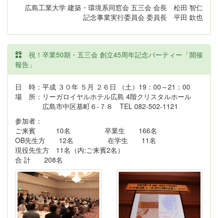
広島工業大学 建築・環境系同窓会 五三会 会長 松田 智仁
記念事業実行委員会 委員長 平田 欽也
祝！卒業50期・五三会 創立45周年記念パーティー「開催
報告」
日 時：平成 ３０年 ５月 ２６日 （土）19：00～21：00
場 所：リーガロイヤルホテル広島 4階クリスタルホール
広島市中区基町６-７８ TEL 082-502-1121
参加者：
ご来賓 10名 卒業生 166名
OB先生方 12名 在学生 11名
現役先生方 11名（内:ご来賓2名）
合 計 208名