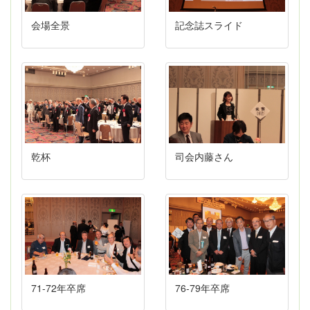
会場全景
記念誌スライド
乾杯
司会内藤さん
71-72年卒席
76-79年卒席