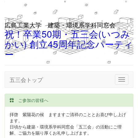
広島工業大学 建築・環境系学科同窓会
祝！卒業50期・五三会(いつみ
かい) 創立45周年記念パーティ
ー
五三会トップ
Toggle
navigati
ご参加の皆様へ
拝啓 紫陽花の候 ますますご清祥のこととお喜び申し上げ
ます。
日頃から建築・環境系学科同窓会「五三会」の活動にご理
解、ご協力を賜り厚くお礼申し上げます。