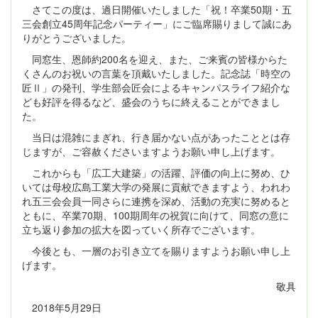
さてこの度は、過日開催いたしました「祝！卒業50期・五
三会創立45周年記念パーティー」にご臨席賜りまして誠にあ
りがとうございました。
同窓生、恩師約200名を迎え、また、ご来賓の皆様からた
くさんのお祝いの言葉を頂戴いたしました。記念誌「時空の
匠Ⅱ」の発刊、学生部会匠会によるキャンパスライフ紹介な
ども好評を得るなど、盛会のうちに終えることができまし
た。
当日は混雑にまぎれ、行き届かない点があったこととは存
じますが、ご容赦くださいますようお願い申し上げます。
これからも「広工大建築」の活躍、評価の向上に努め、ひ
いては母校広島工業大学の発展に貢献できますよう、われわ
れ五三会会員一同さらに連携を深め、活動の充実に努めると
ともに、卒業70期、100期周年の祝賀に向けて、同窓の意に
立ち返り参加の拡大を図っていく所存でございます。
今後とも、一層のお引き立てを賜りますようお願い申し上
げます。
敬具
2018年5月29日