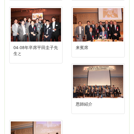
04-08年卒席平田圭子先
来賓席
生と
恩師紹介