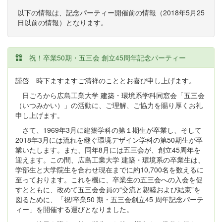
以下の情報は、記念パーティー開催前の情報（2018年5月25
日以前の情報）となります。
祝！卒業50期・五三会 創立45周年記念パーティー
謹啓 時下ますますご清祥のこととお喜び申し上げます。
日ごろから広島工業大学 建築・環境系学科同窓会「五三会
（いつみかい）」の活動に、ご理解、ご協力を賜り厚くお礼
申し上げます。
さて、1969年3月に建築学科の第１期生が卒業し、そして
2018年3月には流れを継ぐ環境デザイン学科の第50期生が卒
業いたします。また、同年8月には五三会が、創立45周年を
迎えます。この間、広島工業大学 建築・環境系の卒業生は、
学部生と大学院生を合わせ現在までに約10,700名を数えるに
至っております。これを機に、卒業生の五三会への入会を促
すとともに、改めて五三会会員の“交流と親睦および結束”を
図るために、「祝!卒業50 期・五三会創立45 周年記念パーテ
ィー」を開催する運びとなりました。