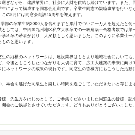
継ぎながら、建設業界に、社会に人財を供給し続けています。また、同窓
学生によって構成する同窓会組織です。卒業生同志の親睦事業を行いな
この8月には同窓会創設45周年を迎えます。
学部の卒業生約2000人を含めますと累計でついに一万人を超えたと伺っ
績としては、中四国九州地区私立大学卒での一級建築士合格者数では第
ン学科卒の若者がおり、大変頼もしく思いました。このように卒業生一
るものと思います。
生の縦横のネットワークは、建設業界はもとより地域社会においても
ど、今後ともこうしたつながりを大切に育て、広工大建築の未来に向け
さにネットワークの成果の現れです。同窓生の皆様方にもこうした活動
、再会を遂げた同級生と楽しい時間を過ごしていただきたいと存じま
様、先生方をはじめとして、ご参集くださいました同窓生の皆様、記
、開会のご挨拶とさせていただきます。どうもありがとうございました