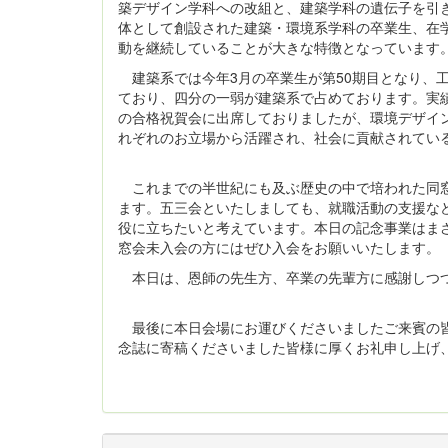
築デザイン学科への改組と、建築学科の遺伝子を引き
体として創設された建築・環境系学科の卒業生、在
動を継続していることが大きな特徴となっています。
建築系では今年3月の卒業生が第50期目となり、工
ており、四分の一弱が建築系で占めております。実
の合格祝賀会に出席しておりましたが、環境デザイ
れぞれのお立場から活躍され、社会に貢献されてい
これまでの半世紀にも及ぶ歴史の中で培われた同窓
ます。五三会といたしましても、就職活動の支援な
役に立ちたいと考えています。本日の記念事業はま
窓会未入会の方にはぜひ入会をお願いいたします。
本日は、恩師の先生方、卒業の先輩方に感謝しつつ
最後に本日会場にお運びくださいましたご来賓の皆
念誌に寄稿くださいました皆様に厚くお礼申し上げ