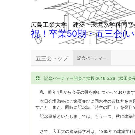
広島工業大学 建築・環境系学科同窓
祝！卒業50期・五三会(
五三会トップ
記念パーティー
記念パーティー開会ご挨拶 2018.5.26（松田会
私 昨年4月から会長の役を仰せつかっております1
本日会場満杯にご来賓並びに同窓生の皆様方をお迎
すこと、また、同時に記念誌「時空の匠Ⅱ」を発刊
記念事業といたしましては、もう一つ、秋に建築設
さて、広工大の建築係学科は、1965年の建築学科