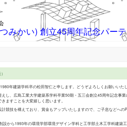
会
いつみかい) 創立45周年記念パー
長）
980年建築学科卒の松田智仁と申します。どうぞよろしくお願いいた
えし、広島工業大学建築系学科卒業50期・五三会創立45周年記念事業
できますことを大変嬉しく思います。
計競技を構えており、賞金もアップいたしますので、ご子息などへのP
創設から1993年の環境学部環境デザイン学科と工学部土木工学科建築工