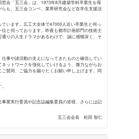
会「五三会」は、1973年8月建築学科卒業生を母
がらも、五三会コンペ、業界研究会など在学生支援活
ています。広工大全体で47000人近い卒業生と伺っ
一位と伺っております。昨夜も都市計画部門の技術士
万通りの人生ドラマがあるわけで、誠に感慨深く、そ
、仕事や諸活動の支えになってきたものと確信してい
てネットワークを強化していけるよう、微力ながらお
にご賛同、ご協力を賜りたくお願い申し上げます。同
す。
念事業実行委員や記念誌編集委員の皆様、さらには記
。
五三会会長 松田 智仁