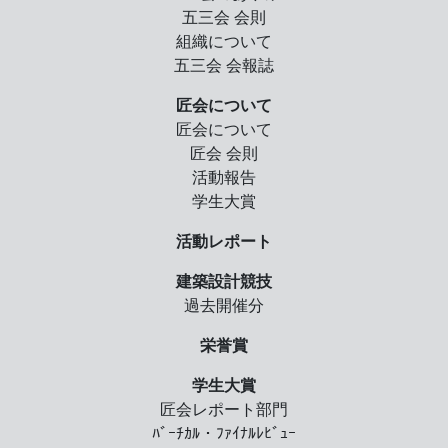
五三会 会則
組織について
五三会 会報誌
匠会について
匠会について
匠会 会則
活動報告
学生大賞
活動レポート
建築設計競技
過去開催分
栄誉賞
学生大賞
匠会レポート部門
ﾊﾞｰﾁｶﾙ・ﾌｧｲﾅﾙﾚﾋﾞｭｰ