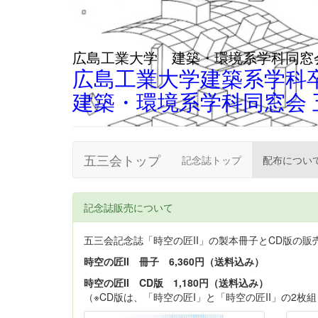
広島工業大学 建築・環境系学科同窓
広島工業大学建築系学科卒
建築・環境系学科同窓会 
五三会トップ
記念誌トップ
配布につい
記念誌販売について
五三会記念誌「時空の匠II」の製本冊子とCD版の販
時空の匠II 冊子 6,360円（送料込み）
時空の匠II CD版 1,180円（送料込み）
（※CD版は、「時空の匠I」と「時空の匠II」の2枚