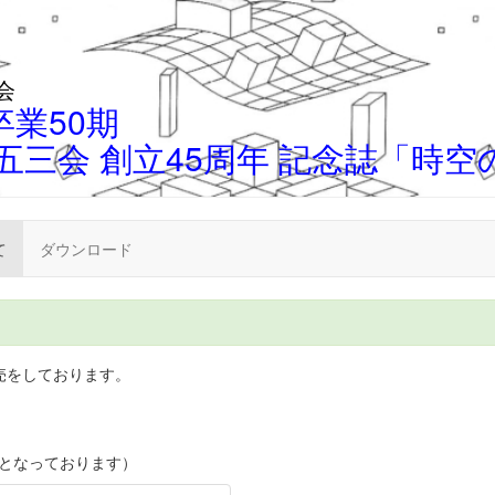
会
業50期
五三会 創立45周年 記念誌「時空
て
ダウンロード
売をしております。
組となっております）