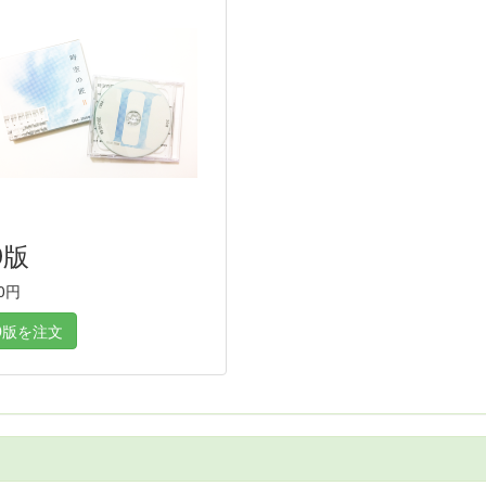
D版
80円
D版を注文